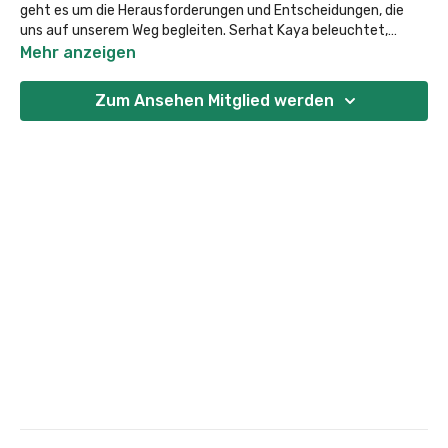
geht es um die Herausforderungen und Entscheidungen, die
uns auf unserem Weg begleiten. Serhat Kaya beleuchtet,
welche Prinzipien uns helfen können, Klarheit zu finden, und
Mehr anzeigen
zeigt auf, wie wir uns nicht von Ablenkungen leiten lassen.
Erfahre, wie du deinen Fokus behältst und dein Handeln im
Zum Ansehen Mitglied werden
Einklang mit deinen Werten ausrichtest.