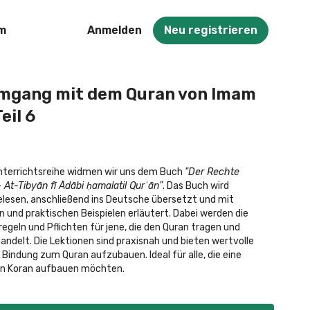
am
Anmelden
Neu registrieren
mgang mit dem Quran von Imam
eil 6
 Unterrichtsreihe widmen wir uns dem Buch
"Der Rechte
t-Tibyān fī Ādābi ḥamalatil Qurʾān"
. Das Buch wird
elesen, anschließend ins Deutsche übersetzt und mit
und praktischen Beispielen erläutert. Dabei werden die
egeln und Pflichten für jene, die den Quran tragen und
andelt. Die Lektionen sind praxisnah und bieten wertvolle
e Bindung zum Quran aufzubauen. Ideal für alle, die eine
 Bindung zum edlen Koran aufbauen möchten.