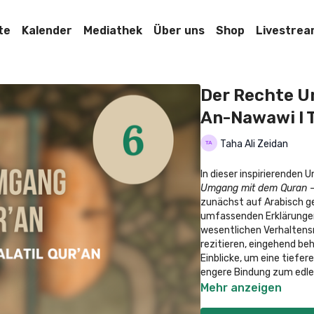
te
Kalender
Mediathek
Über uns
Shop
Livestre
Der Rechte U
An-Nawawi I T
Taha Ali Zeidan
In dieser inspirierenden
Umgang mit dem Quran – A
zunächst auf Arabisch g
umfassenden Erklärungen 
wesentlichen Verhaltensr
rezitieren, eingehend beh
Einblicke, um eine tiefer
engere
Mehr anzeigen